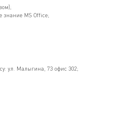
вом);
 знание MS Office;
: ул. Малыгина, 73 офис 302;
.