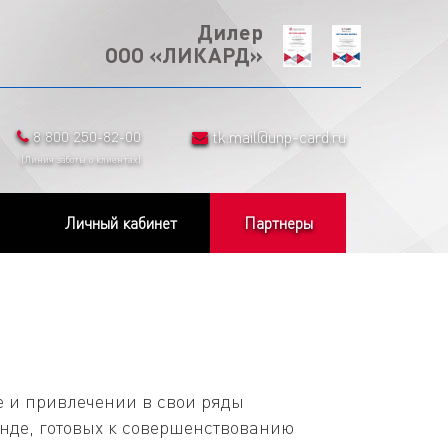
Дилер
ООО «ЛИКАРД»
8 800 250-82-00
tk.mail@unp-card.ru
(Линия заботы о клиентах)
Личный кабинет
Партнеры
 и привлечении в свои ряды
нде, готовых к совершенствованию