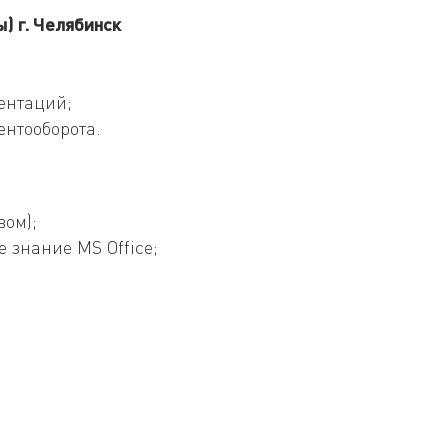
) г. Челябинск
ентаций;
ентооборота.
вом);
 знание MS Office;