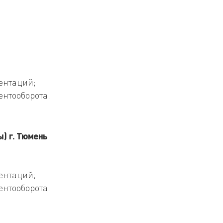
ентаций;
ентооборота.
) г. Тюмень
ентаций;
ентооборота.