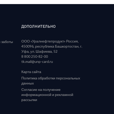
ДОПОЛНИТЕЛЬНО
ООО «Уралнефтепродукт» Россия,
я заботы
450096, республика Башкортостан, г.
Уфа, ул. Шафиева, 52
‪8 800 250-82-00‬
tk.mail@unp-card.ru
Карта сайта
Политика обработки персональных
данных
Согласие на получение
информационной и рекламной
рассылки