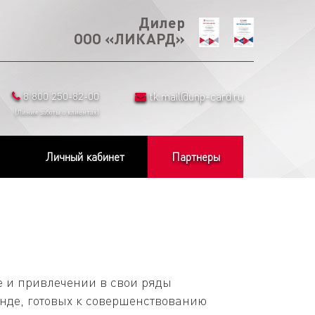
Дилер
ООО «ЛИКАРД»
8 800 250-82-00
tk.mail@unp-card.ru
(Линия заботы о клиентах)
Личный кабинет
Партнеры
 и привлечении в свои ряды
нде, готовых к совершенствованию