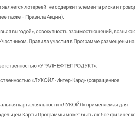
е является лотереей, не содержит элемента риска и прово
ее также – Правила Акции).
вься выгодой», совокупность взаимоотношений, возника
Участником. Правила участия в Программе размещены на
тветственностью «УРАЛНЕФТЕПРОДУКТ».
тственностью «ЛУКОЙЛ-Интер-Кард» (сокращенное
альная карта лояльности «ЛУКОЙЛ» применяемая для
адельцем Карты Программы может быть любое физическ