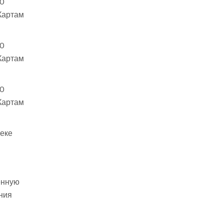
0
Картам
0
Картам
0
Картам
чеке
енную
ния