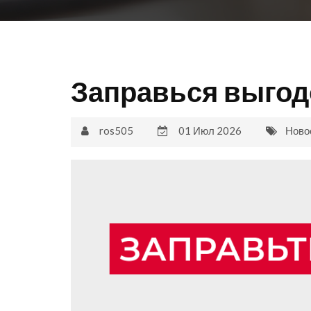
Заправься выгод
ros505
01 Июл 2026
Ново