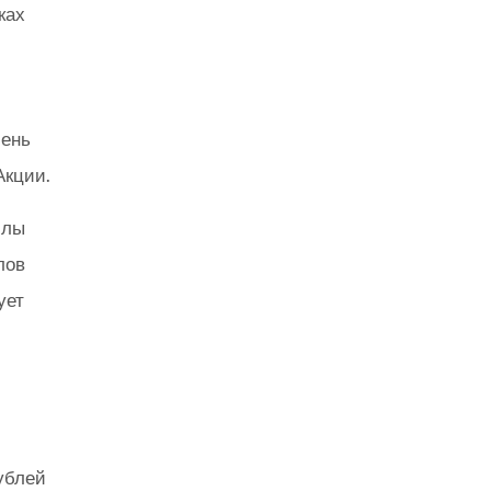
ках
чень
Акции.
ллы
лов
ует
ублей