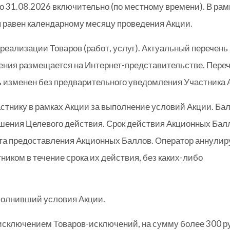
о 31.08.2026 включительно (по местному времени). В рам
п равен календарному месяцу проведения Акции.
реализации Товаров (работ, услуг). Актуальный перечень
дения размещается на Интернет-представительстве. Пере
ь изменен без предварительного уведомления Участника 
стнику в рамках Акции за выполнение условий Акции. Ба
ршения Целевого действия. Срок действия Акционных Бал
нта предоставления Акционных Баллов. Оператор аннулир
иком в течение срока их действия, без каких-либо
полнивший условия Акции.
 исключением Товаров-исключений, на сумму более 300 р