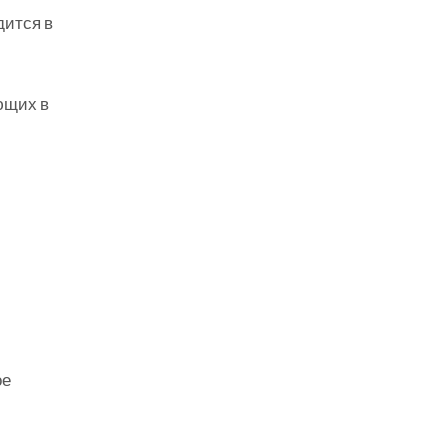
дится в
ющих в
ое