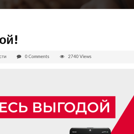
ой!
сти
0 Comments
2740 Views