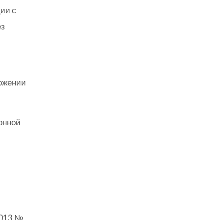
ии с
ез
ложении
онной
2013 №