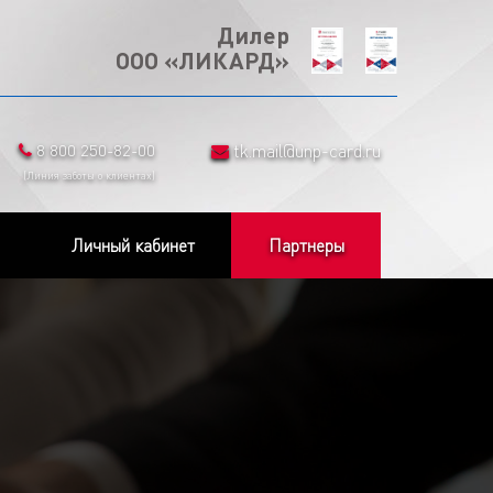
Дилер
ООО «ЛИКАРД»
8 800 250-82-00
tk.mail@unp-card.ru
(Линия заботы о клиентах)
Личный кабинет
Партнеры