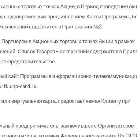
кционных торговых точках Акции, в Период проведения Акц
, с одновременным предъявлением Карты Программы, б
 исключений содержится в Приложении №2.
й Партнером в Акционных торговых точках Акции в рамках
чений. Список Товаров – исключений содержится в При
нет-представительстве.
ый сайт Программы в информационно-телекоммуникаци
 tk.unp-card.ru.
или виртуальная карта, предоставляемая Клиенту при
льный предприниматель, заключившее с Организатором
товаров и услуг в рамках Федерального закона от 05.04.